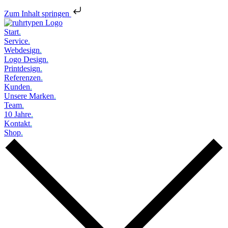
Zum Inhalt springen
Start
.
Service
.
Webdesign
.
Logo Design
.
Printdesign
.
Referenzen
.
Kunden
.
Unsere Marken
.
Team
.
10 Jahre
.
Kontakt
.
Shop
.