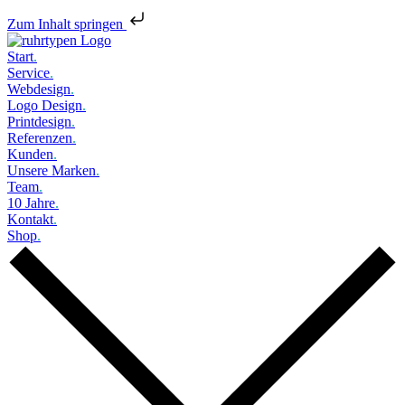
Zum Inhalt springen
Start
.
Service
.
Webdesign
.
Logo Design
.
Printdesign
.
Referenzen
.
Kunden
.
Unsere Marken
.
Team
.
10 Jahre
.
Kontakt
.
Shop
.