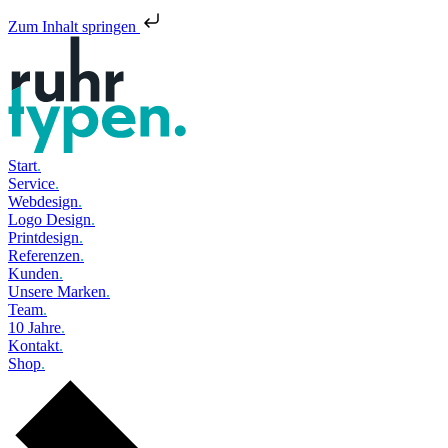
Zum Inhalt springen
Start
.
Service
.
Webdesign
.
Logo Design
.
Printdesign
.
Referenzen
.
Kunden
.
Unsere Marken
.
Team
.
10 Jahre
.
Kontakt
.
Shop
.