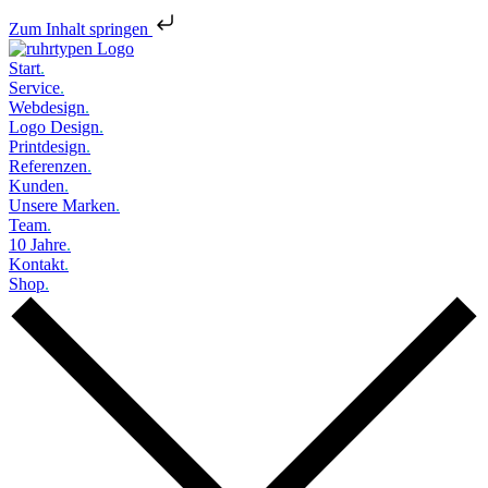
Zum Inhalt springen
Start
.
Service
.
Webdesign
.
Logo Design
.
Printdesign
.
Referenzen
.
Kunden
.
Unsere Marken
.
Team
.
10 Jahre
.
Kontakt
.
Shop
.